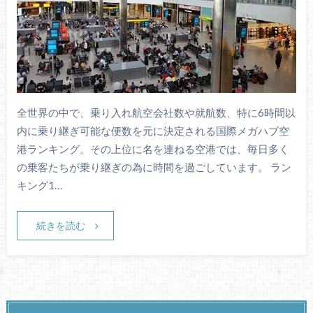
全世界の中で、乗り入れ航空会社数や就航数、特に6時間以
内に乗り継ぎ可能な便数を元に決定される国際メガハブ空
港ランキング。その上位に名を連ねる空港では、毎日多く
の乗客たちが乗り継ぎの為に時間を過ごしています。 ラン
キング1…
続きを読む