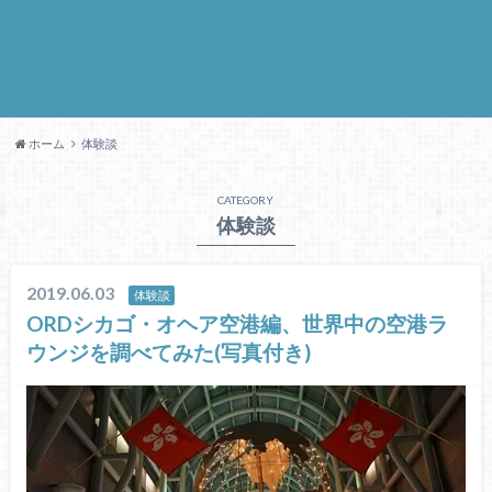
ホーム
体験談
CATEGORY
体験談
2019.06.03
体験談
ORDシカゴ・オヘア空港編、世界中の空港ラ
ウンジを調べてみた(写真付き)