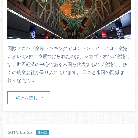
国際メガハブ空港ランキングでロンドン・ヒースロー空港
に次いで2位に位置づけられたのは、シカゴ・オヘア空港で
す。世界経済の中心である米国を代表するハブ空港で、多
くの航空会社が乗り入れています。 日本と米国の関係は
様々な点で…
続きを読む
2019.05.25
体験談