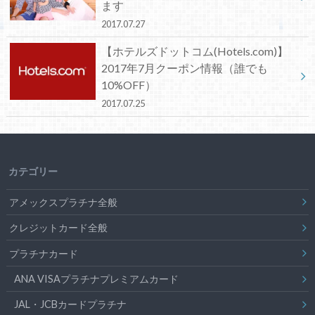
ます
2017.07.27
【ホテルズドットコム(Hotels.com)】
2017年7月クーポン情報（誰でも
10%OFF）
2017.07.25
カテゴリー
アメックスプラチナ全般
クレジットカード全般
プラチナカード
ANA VISAプラチナプレミアムカード
JAL・JCBカードプラチナ