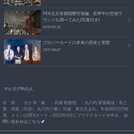
PEK北京首都国際空港編、世界中の空港ラ
ウンジを調べてみた(写真付き)
2019.05.12
プロパーカードの本来の意味と実態
2017.08.27
マヒログ中の人
名 前 ：まひ 年 齢 ：31歳 勤務地 ：丸の内 家族構成：私と
妻、両親（同居） 丸の内で働く31歳、東京生まれ。年収800万円程
度。メインはREXカード→2015年6月にプラチナカードを申込。
お
問い合わせはこちら